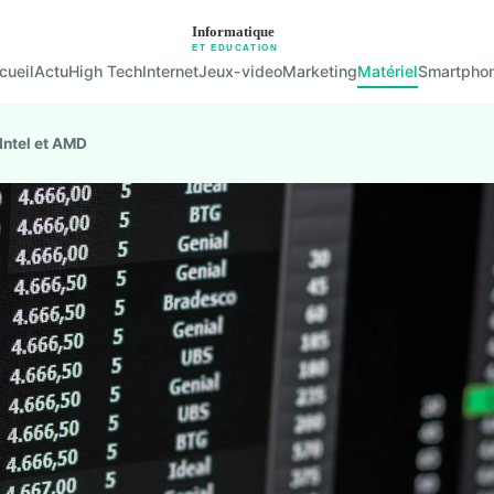
cueil
Actu
High Tech
Internet
Jeux-video
Marketing
Matériel
Smartpho
Intel et AMD