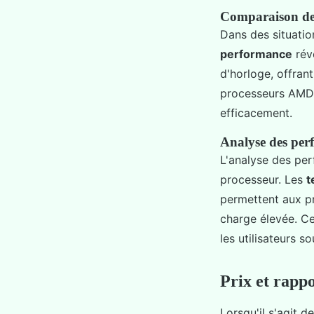
Comparaison des
Dans des situatio
performance
rév
d'horloge, offran
processeurs AMD, 
efficacement.
Analyse des per
L'analyse des per
processeur. Les
t
permettent aux p
charge élevée. Ce
les utilisateurs s
Prix et rappo
Lorsqu'il s'agit 