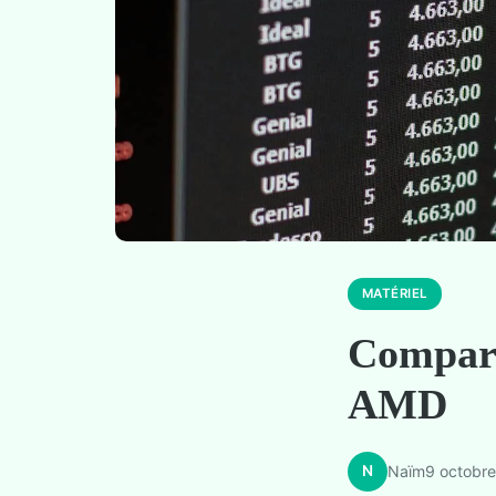
MATÉRIEL
Compara
AMD
N
Naïm
9 octobr