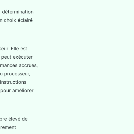
a détermination
n choix éclairé
ur. Elle est
r peut exécuter
ormances accrues,
u processeur,
 instructions
 pour améliorer
bre élevé de
ièrement