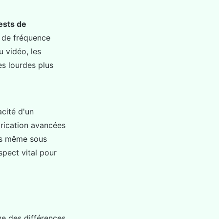
ests de
s de fréquence
u vidéo, les
es lourdes plus
cité d'un
rication avancées
es même sous
spect vital pour
ve des différences