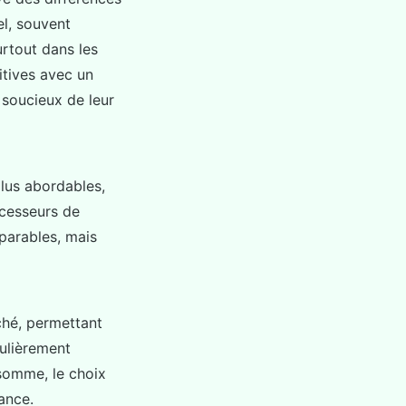
el, souvent
rtout dans les
tives avec un
s soucieux de leur
lus abordables,
ocesseurs de
parables, mais
ché, permettant
culièrement
 somme, le choix
ance.