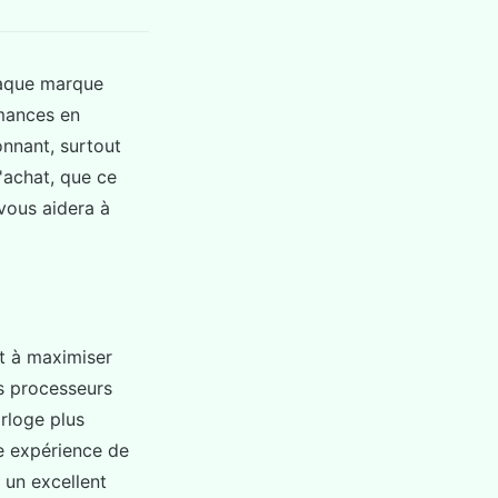
haque marque
rmances en
nnant, surtout
'achat, que ce
 vous aidera à
nt à maximiser
es processeurs
orloge plus
ne expérience de
 un excellent