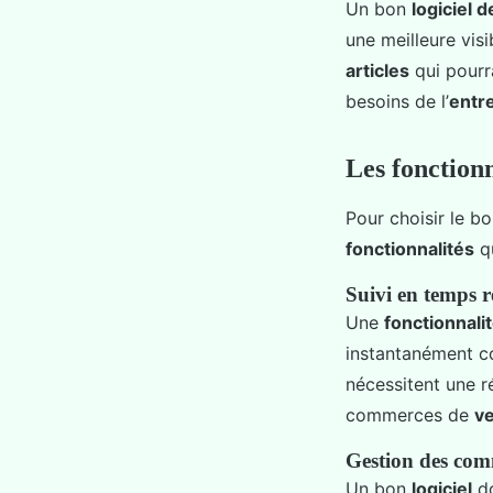
Un bon
logiciel 
une meilleure visi
articles
qui pourr
besoins de l’
entr
Les fonctionn
Pour choisir le b
fonctionnalités
qu
Suivi en temps r
Une
fonctionnali
instantanément 
nécessitent une 
commerces de
ve
Gestion des co
Un bon
logiciel
do