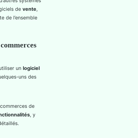
 d’autres systèmes
ogiciels de
vente
,
te de l’ensemble
es commerces
tiliser un
logiciel
uelques-uns des
s commerces de
nctionnalités
, y
étaillés.