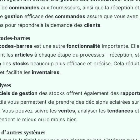
i de
commandes
aux fournisseurs, ainsi que la réception et 
ne
gestion
efficace des
commandes
assure que vous avez t
es pour répondre à la demande des
clients
.
codes-barres
codes-barres
est une autre
fonctionnalité
importante. Ell
nt les
articles
à chaque étape du processus – réception, st
on des
stocks
beaucoup plus efficace et précise. Cela réduit
t facilite les
inventaires
.
lyses
ciels de gestion
des stocks offrent également des
rapport
tils vous permettent de prendre des décisions éclairées sur
. Vous pouvez suivre les
ventes
, analyser les
tendances
et 
endent le mieux ou le moins bien.
 d’autres systèmes