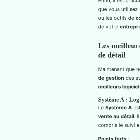
Enfin, il est cruci
que vous utilisez
ou les outils de
c
de votre
entrepr
Les meilleurs
de détail
Maintenant que no
de gestion
des st
meilleurs logiciel
Système A : Logic
Le
Système A
es
vente au détail
. 
compris le suivi e
Points forts
: