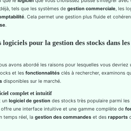
al que le
logiciel
que vous choisissez puisse s’intégrer avec
 déjà, tels que les systèmes de
gestion commerciale
, les l
omptabilité
. Cela permet une gestion plus fluide et cohéren
ise
.
 logiciels pour la gestion des stocks dans l
us avons abordé les raisons pour lesquelles vous devriez u
ocks et les
fonctionnalités
clés à rechercher, examinons q
s
disponibles sur le marché.
iel complet et intuitif
t un
logiciel de gestion
des stocks très populaire parmi le
Il offre une interface intuitive et une gamme complète de
fo
n temps réel, la
gestion des commandes
et des
rapports
d