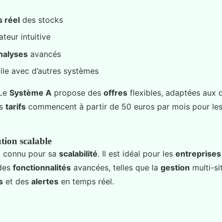
s réel
des stocks
ateur intuitive
nalyses
avancés
cile avec d’autres systèmes
 Le
Système A
propose des
offres
flexibles, adaptées aux di
es
tarifs
commencent à partir de 50 euros par mois pour les
tion scalable
 connu pour sa
scalabilité
. Il est idéal pour les
entreprises
des
fonctionnalités
avancées, telles que la
gestion
multi-sit
s
et des
alertes
en temps réel.