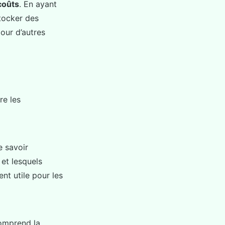
coûts
. En ayant
tocker des
our d’autres
re les
e savoir
 et lesquels
nt utile pour les
comprend la