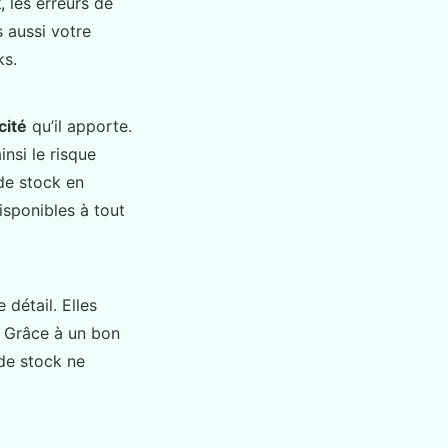
k
, les erreurs de
 aussi votre
ks.
cité
qu’il apporte.
nsi le risque
de stock en
isponibles à tout
détail. Elles
. Grâce à un bon
 de stock ne