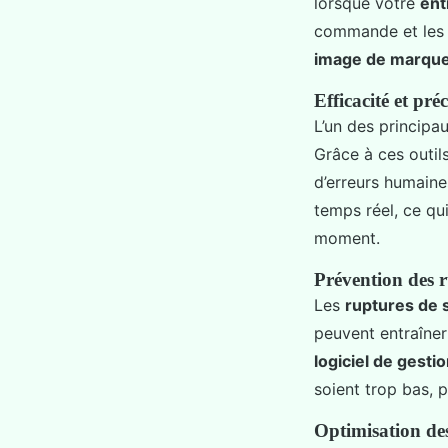
lorsque votre
ent
commande et les 
image de marqu
Efficacité et pré
L’un des principa
Grâce à ces outil
d’erreurs humaine
temps réel, ce q
moment.
Prévention des r
Les
ruptures de 
peuvent entraîne
logiciel de gesti
soient trop bas, 
Optimisation de