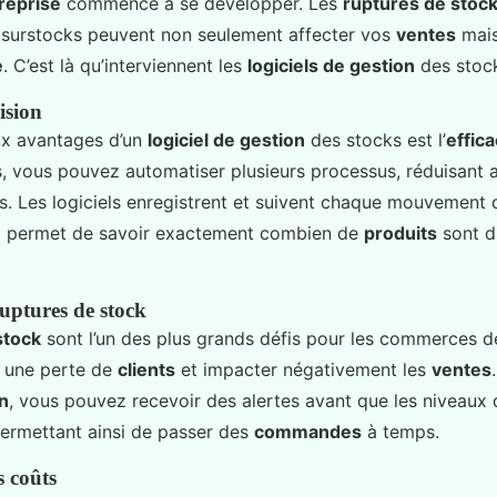
reprise
commence à se développer. Les
ruptures de stoc
surstocks peuvent non seulement affecter vos
ventes
mais
e
. C’est là qu’interviennent les
logiciels de gestion
des stoc
cision
ux avantages d’un
logiciel de gestion
des stocks est l’
effica
s, vous pouvez automatiser plusieurs processus, réduisant ai
s. Les logiciels enregistrent et suivent chaque mouvement 
ui permet de savoir exactement combien de
produits
sont d
uptures de stock
stock
sont l’un des plus grands défis pour les commerces de 
r une perte de
clients
et impacter négativement les
ventes
on
, vous pouvez recevoir des alertes avant que les niveaux
permettant ainsi de passer des
commandes
à temps.
s coûts