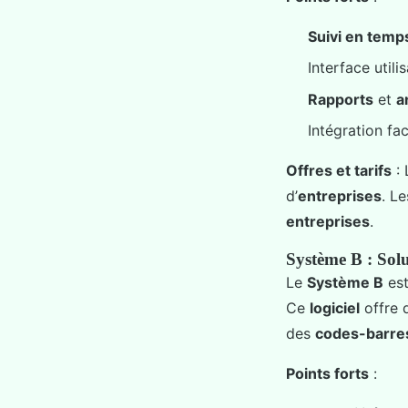
Suivi en temp
Interface utilis
Rapports
et
a
Intégration fa
Offres et tarifs
:
d’
entreprises
. L
entreprises
.
Système B : Solu
Le
Système B
est
Ce
logiciel
offre 
des
codes-barre
Points forts
: