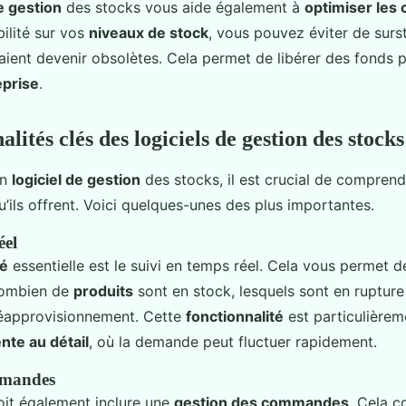
de gestion
des stocks vous aide également à
optimiser les 
bilité sur vos
niveaux de stock
, vous pouvez éviter de surs
aient devenir obsolètes. Cela permet de libérer des fonds p
eprise
.
alités clés des logiciels de gestion des stocks
on
logiciel de gestion
des stocks, il est crucial de comprend
’ils offrent. Voici quelques-unes des plus importantes.
éel
té
essentielle est le suivi en temps réel. Cela vous permet d
combien de
produits
sont en stock, lesquels sont en rupture
réapprovisionnement. Cette
fonctionnalité
est particulièreme
nte au détail
, où la demande peut fluctuer rapidement.
mmandes
it également inclure une
gestion des commandes
. Cela 