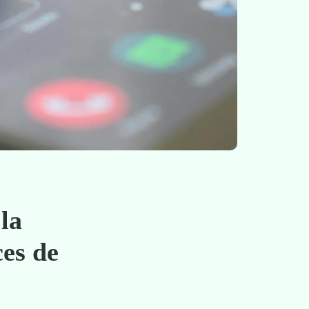
 la
ces de