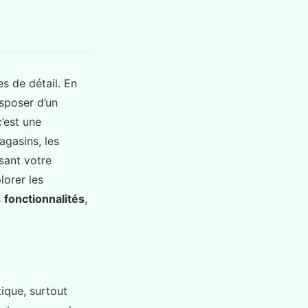
s de détail. En
isposer d’un
’est une
gasins, les
sant votre
lorer les
s
fonctionnalités
,
ique, surtout