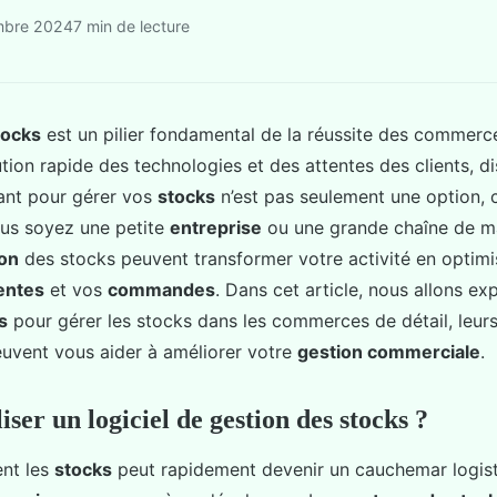
mbre 2024
7 min de lecture
tocks
est un pilier fondamental de la réussite des commerce
ution rapide des technologies et des attentes des clients, d
nt pour gérer vos
stocks
n’est pas seulement une option, c
ous soyez une petite
entreprise
ou une grande chaîne de ma
ion
des stocks peuvent transformer votre activité en optimi
entes
et vos
commandes
. Dans cet article, nous allons exp
s
pour gérer les stocks dans les commerces de détail, leur
uvent vous aider à améliorer votre
gestion commerciale
.
iser un logiciel de gestion des stocks ?
nt les
stocks
peut rapidement devenir un cauchemar logist