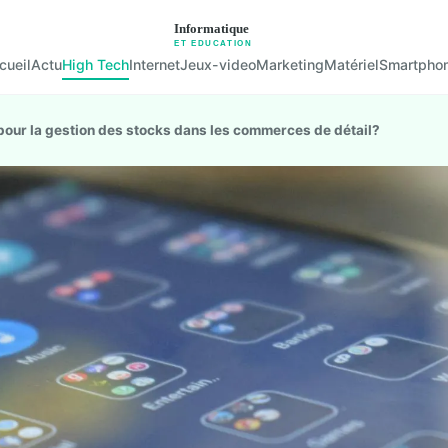
cueil
Actu
High Tech
Internet
Jeux-video
Marketing
Matériel
Smartpho
s pour la gestion des stocks dans les commerces de détail?