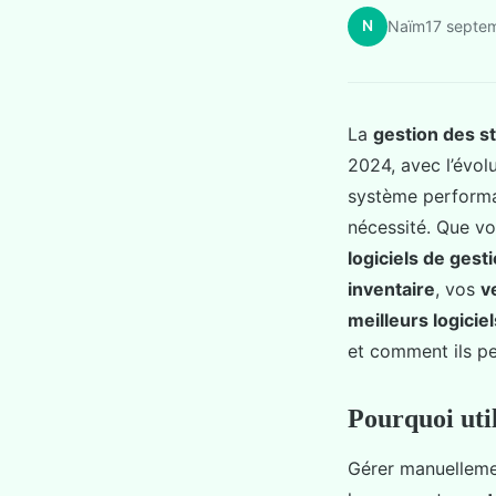
N
Naïm
17 septe
La
gestion des s
2024, avec l’évol
système performa
nécessité. Que v
logiciels de gest
inventaire
, vos
v
meilleurs logiciel
et comment ils pe
Pourquoi util
Gérer manuelleme